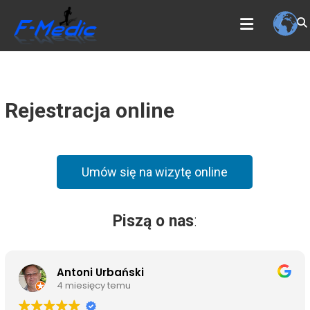
Skip
F-MEDIC
to
Fizjoterapia i rehabilitacja
content
Rejestracja online
Umów się na wizytę online
Piszą o nas
:
Antoni Urbański
4 miesięcy temu